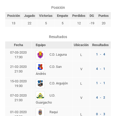
Posición
Posición
Jugado
Victorias
Empate
Perdidos
DG
Puntos
13
22
5
5
12
-19
20
Resultados
Fecha
Equipo
Ubicación
Resultados
07-03-2020
C.D. Laguna
1 - 4
L
17:30
C.D. San
21-02-2020
V
4 - 1
21:00
Andrés
15-02-2020
C.D. Arguijón
1 - 1
L
19:30
U.D.
07-02-2020
V
4 - 2
21:00
Guargacho
Raqui
01-02-2020
L
0 - 3