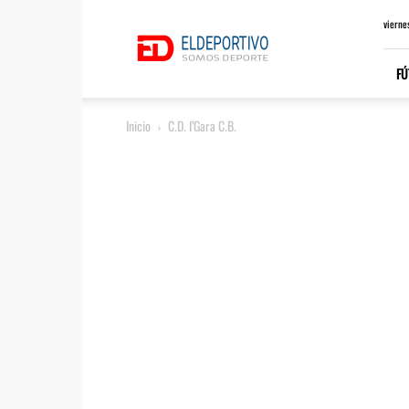
ElDeportivo.es
vierne
FÚ
Inicio
C.D. I’Gara C.B.