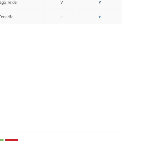
iago Teide
V
v
Tenerife
L
v