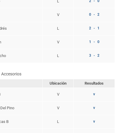
e
L
2 - 0
V
0 - 2
drés
L
2 - 1
n
V
1 - 0
acho
L
3 - 2
Accesorios
Ubicación
Resultados
B
V
v
 Del Pino
V
v
cas B
L
v