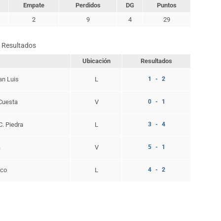
Empate
Perdidos
DG
Puntos
2
9
4
29
Resultados
Ubicación
Resultados
an Luis
L
1 - 2
 Cuesta
V
0 - 1
C. Piedra
L
3 - 4
a
V
5 - 1
eco
L
4 - 2