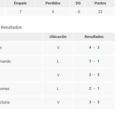
Empate
Perdidos
DG
Puntos
7
6
-5
22
Resultados
Ubicación
Resultados
n
V
4 - 3
rnando
L
3 - 1
V
2 - 2
lomas
L
2 - 1
ctoria
V
3 - 3