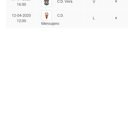
C.D. Vera
v
V
16:30
C.D.
12-04-2020
L
v
12:00
Mensajero