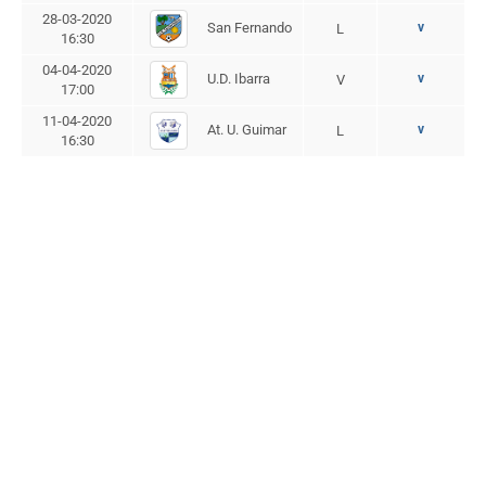
28-03-2020
San Fernando
v
L
16:30
04-04-2020
U.D. Ibarra
v
V
17:00
11-04-2020
At. U. Guimar
v
L
16:30