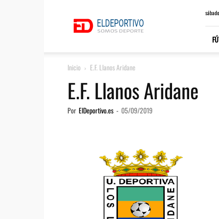
ElDeportivo.es
sábado
FÚ
Inicio
E.F. Llanos Aridane
E.F. Llanos Aridane
Por
ElDeportivo.es
-
05/09/2019