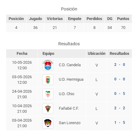
Posición
Posición
Jugado
Victorias
Empate
Perdidos
DG
Puntos
4
36
21
7
8
34
70
Resultados
Fecha
Equipo
Ubicación
Resultados
10-05-2026
2 - 0
C.D. Candela
V
12:00
03-05-2026
U.D. Hermigua
0 - 0
L
12:00
24-04-2026
U.D. Chio
0 - 5
V
21:00
10-04-2026
Fañabé C.F.
2 - 2
L
21:00
03-04-2026
San Lorenzo
1 - 5
V
21:00