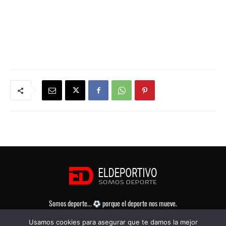
Somos deporte...
porque el deporte nos mueve.
Usamos cookies para asegurar que te damos la mejor
Contáctanos:
eldeportivo@eldeportivo.es