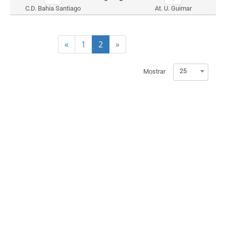
C.D. Bahia Santiago
At. U. Guimar
«
1
2
»
25
Mostrar