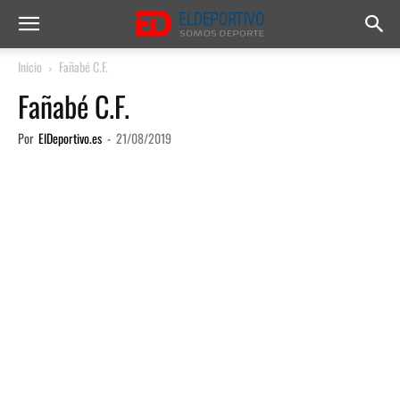
Inicio
Fañabé C.F.
Fañabé C.F.
Por
ElDeportivo.es
-
21/08/2019