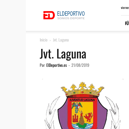
ElDeportivo.es
vierne
FÚ
Inicio
Jvt. Laguna
Jvt. Laguna
Por
ElDeportivo.es
-
21/08/2019