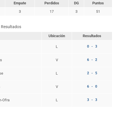
Empate
Perdidos
DG
Puntos
3
17
3
51
Resultados
Ubicación
Resultados
L
0 - 3
os
V
6 - 2
se
L
2 - 5
a
V
6 - 0
n-Ofra
L
3 - 3