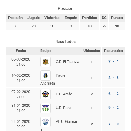
Posición
Posición
Jugado
Victorias
Empate
Perdidos
DG
Puntos
7
20
10
0
10
-6
30
Resultados
Fecha
Equipo
Ubicación
Resultados
06-03-2020
C.D. El Tranvia
7 - 1
L
21:00
Padre
14-02-2020
L
2 - 3
21:00
Anchieta
07-02-2020
C.D. Arafo
6 - 2
V
21:00
31-01-2020
U.D. Perú
9 - 2
L
21:00
At. U. Güímar
25-01-2020
V
7 - 0
20:00
B