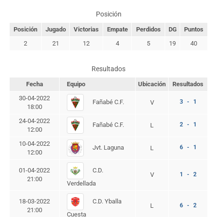
Posición
Posición
Jugado
Victorias
Empate
Perdidos
DG
Puntos
2
21
12
4
5
19
40
Resultados
Fecha
Equipo
Ubicación
Resultados
30-04-2022
Fañabé C.F.
3 - 1
V
18:00
24-04-2022
Fañabé C.F.
2 - 1
L
12:00
10-04-2022
Jvt. Laguna
6 - 1
L
12:00
C.D.
01-04-2022
V
1 - 2
21:00
Verdellada
C.D. Yballa
18-03-2022
L
6 - 2
21:00
Cuesta