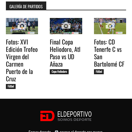
GALERÍA DE PARTIDOS
Fotos: XVI
Final Copa
Fotos: CD
Edición Trofeo
Heliodoro, Atl
Tenerfe C vs
Virgen del
Paso vs UD
San
Carmen
Añaza
Bartolomé CF
Puerto de la
Copa Heliodoro
Fútbol
Cruz
Fútbol
Somos deporte...
porque el deporte nos mueve.