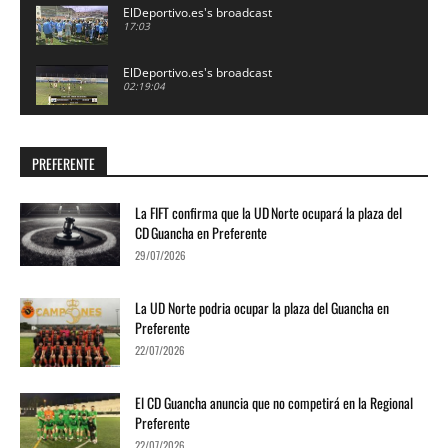
ElDeportivo.es's broadcast
17:03
ElDeportivo.es's broadcast
02:19:04
UD ICODENSE vs UNION TEJINA 2025-26. PLAY
OFF ASCENSO
PREFERENTE
01:59:12
ElDeportivo.es's broadcast
02:03:18
La FIFT confirma que la UD Norte ocupará la plaza del
CD Guancha en Preferente
ElDeportivo.es's broadcast
29/07/2026
06:20
La UD Norte podria ocupar la plaza del Guancha en
ElDeportivo.es's broadcast
Preferente
02:11:38
22/07/2026
ElDeportivo.es's broadcast
02:31:03
El CD Guancha anuncia que no competirá en la Regional
Preferente
ElDeportivo.es's broadcast
22/07/2026
02:02:25