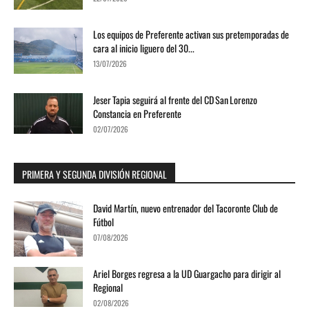
ElDeportivo.es's broadcast
Los equipos de Preferente activan sus pretemporadas de
02:39:29
cara al inicio liguero del 30...
13/07/2026
Jeser Tapia seguirá al frente del CD San Lorenzo
Constancia en Preferente
02/07/2026
PRIMERA Y SEGUNDA DIVISIÓN REGIONAL
David Martín, nuevo entrenador del Tacoronte Club de
Fútbol
07/08/2026
Ariel Borges regresa a la UD Guargacho para dirigir al
Regional
02/08/2026