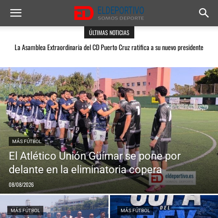
ÚLTIMAS NOTICIAS
La Asamblea Extraordinaria del CD Puerto Cruz ratifica a su nuevo presidente
Balos y AUGüímar inician este sábado su recorrido en la previa de la Copa SM El
Rey
MÁS FÚTBOL
El Atlético Unión Güímar se pone por
delante en la eliminatoria copera
08/08/2026
MÁS FÚTBOL
MÁS FÚTBOL