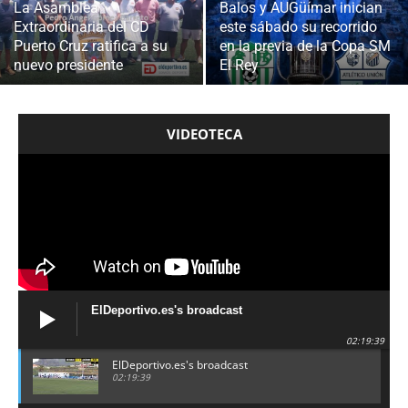
La Asamblea
Balos y AUGüímar inician
Extraordinaria del CD
este sábado su recorrido
Puerto Cruz ratifica a su
en la previa de la Copa SM
nuevo presidente
El Rey
VIDEOTECA
ElDeportivo.es's broadcast
02:19:39
ElDeportivo.es's broadcast
02:19:39