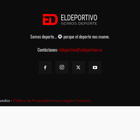
Somos deporte...
porque el deporte nos mueve.
Contáctanos:
eldeportivo@eldeportivo.es
rvados -
Política de Privacidad
-
Aviso legal
-
Contacto