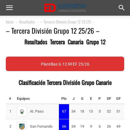
Inicio
Resultados
– Tercera División Grupo 12 25/26 –
– Tercera División Grupo 12 25/26 –
Resultados Tercera Canaria Grupo 12
Plantillas G.12 RFEF 25/26
Clasificación Tercera División Grupo Canario
#
Equipos
Pts
J
G
E
P
DF
GF
G
At. Paso
1
67
34
18
13
3
32
51
19
San Fernando
2
66
34
19
9
6
26
49
23