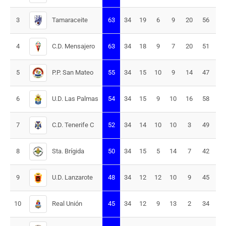
Tamaraceite
3
63
34
19
6
9
20
56
36
C.D. Mensajero
4
63
34
18
9
7
20
51
31
P.P. San Mateo
5
55
34
15
10
9
14
47
33
U.D. Las Palmas
6
54
34
15
9
10
16
58
42
C.D. Tenerife C
7
52
34
14
10
10
3
49
46
Sta. Brígida
8
50
34
15
5
14
7
42
35
U.D. Lanzarote
9
48
34
12
12
10
9
45
36
Real Unión
10
45
34
12
9
13
2
34
32