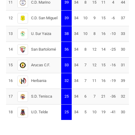
C.D. Marino
11
39
34
8
15
11
4
44
40
C.D. San Miguel
12
39
34
10
9
15
-6
37
43
U. Sur Yaiza
13
38
34
10
8
16
-10
33
43
San Bartolomé
14
36
34
8
12
14
-25
30
55
Arucas C.F.
15
33
34
7
12
15
-16
31
47
Herbania
16
32
34
7
11
16
-19
39
58
S.D. Tenisca
17
25
34
6
7
21
-36
32
68
U.D. Telde
18
25
34
5
10
19
-41
30
71