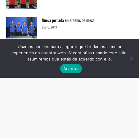
Nueva jornada en el tenis de mesa
25/10/2019
Usamos cookies para asegurar que te damos la mejor
Tercera jornada en las categorías de tenis de mesa
experiencia en nuestra web. Si continúas usando este sitio,
18/10/2019
asumiremos que estás de acuerdo con ello.
Aceptar
Güímar celebra su VI Open de Tenis de Mesa
31/07/2019
Lorena Gil Campeona por equipos Infantil y Subcampeona
por Equipos Juvenil en tenis de...
02/07/2019
Campeonato de Canarias Juvenil de Tenis de Mesa