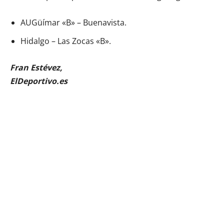
AUGüímar «B» – Buenavista.
Hidalgo – Las Zocas «B».
Fran Estévez,
ElDeportivo.es