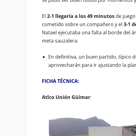
se pudo ver buen fútbol por momentos y
El
2-1 llegaría a los 49 minutos
de juego
cometido sobre un compañero y el
3-1 d
Natael ejecutaba una falta al borde del á
meta sauzalera.
En definitiva, un buen partido, típic
aprovecharán para ir ajustando la plant
FICHA TÉCNICA:
Atlco Unión Güímar
: