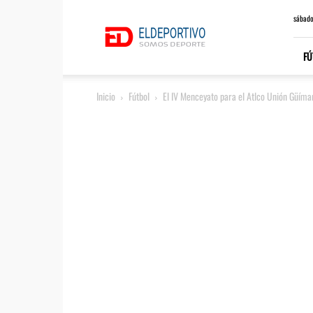
ElDeportivo.es
sábado
FÚ
Inicio
Fútbol
El IV Menceyato para el Atlco Unión Güíma