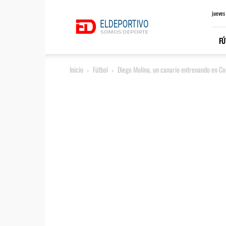
ElDeportivo.es
jueves
FÚ
Inicio
Fútbol
Diego Molina, un canario entrenando en C