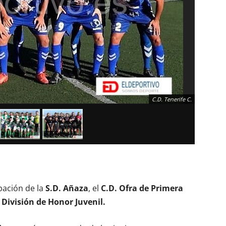
C.D. Tenerife C.
pación de la
S.D. Añaza
, el
C.D. Ofra de Primera
 División de Honor Juvenil.