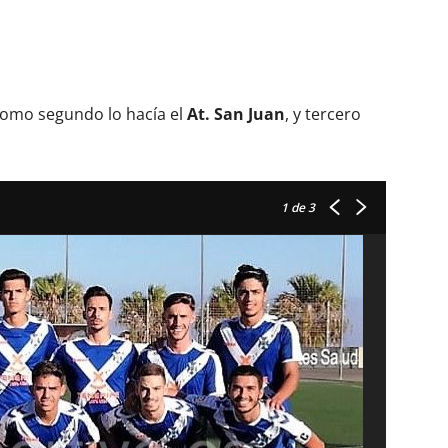
como segundo lo hacía el
At. San Juan
, y tercero
1
de 3