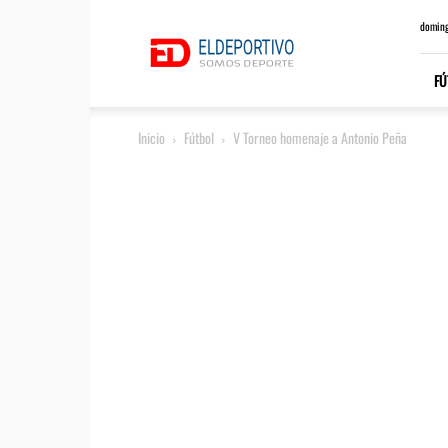
ElDeportivo.es
doming
FÚ
Inicio
Fútbol
V Torneo homenaje a Antonio Peña