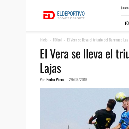
ElDeportivo.es
jueves
FÚ
Inicio
Fútbol
El Vera se lleva el triunfo del Barranco Las
El Vera se lleva el tr
Lajas
Por
Pedro Pérez
-
29/09/2019