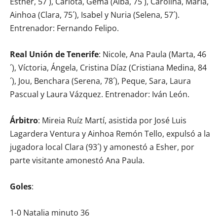
Esther, 57´), Carlota, Gema (Alba, 75´), Carolina, María,
Ainhoa (Clara, 75´), Isabel y Nuria (Selena, 57´).
Entrenador: Fernando Felipo.
Real Unión de Tenerife
: Nicole, Ana Paula (Marta, 46
´), Víctoria, Ángela, Cristina Díaz (Cristiana Medina, 84
´), Jou, Benchara (Serena, 78´), Peque, Sara, Laura
Pascual y Laura Vázquez. Entrenador: Iván León.
Árbitro
: Mireia Ruíz Martí, asistida por José Luis
Lagardera Ventura y Ainhoa Remón Tello, expulsó a la
jugadora local Clara (93´) y amonestó a Esher, por
parte visitante amonestó Ana Paula.
Goles
:
1-0 Natalia minuto 36