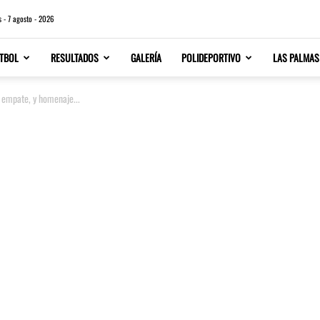
s - 7 agosto - 2026
TBOL
RESULTADOS
GALERÍA
POLIDEPORTIVO
LAS PALMAS
n empate, y homenaje...