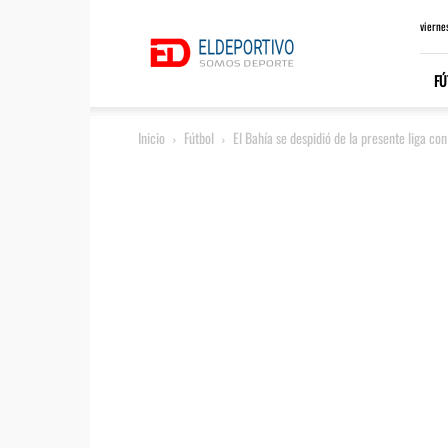
ElDeportivo.es
vierne
FÚ
Inicio
Fútbol
El Bahía se despidió de la presente liga co