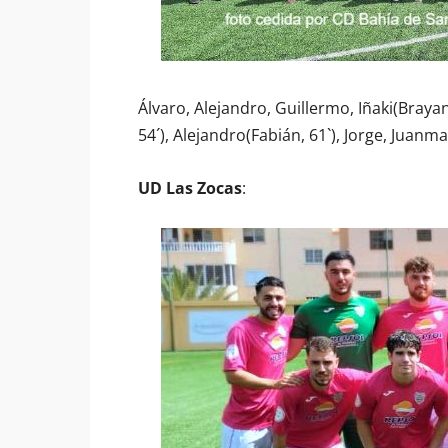
Álvaro, Alejandro, Guillermo, Iñaki(Brayan
54´), Alejandro(Fabián, 61`), Jorge, Juan
UD Las Zocas
: