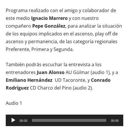
Programa realizado con el amigo y colaborador de
este medio
Ignacio Marrero
y con nuestro
compañero
Pepe González
, para analizar la situación
de los equipos implicados en el ascenso, play off de
ascenso y permanencia, de las categoría regionales
Preferente, Primera y Segunda.
También podrás escuchar la entrevista a los
entrenadores
Juan Alonso
AU Güímar (audio 1), y a
Emiliano Hernández
UD Tacoronte, y
Conrado
Rodríguez
CD Charco del Pino (audio 2).
Audio 1
Reproductor
00:00
00:00
de