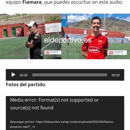
equipo
Fiamara
, que puedes escuchar en este audio:
Reproductor
00:00
00:00
de
Fotos del partido
:
audio
Reproductor
Media error: Format(s) not supported or
de
source(s) not found
vídeo
Descargar archivo: https://eldeportivo.es/wp-content/uploads/2024/04/Nuevo-
proyecto.mp4?_=1