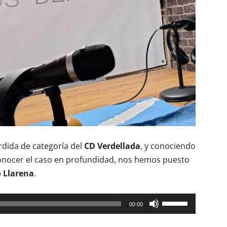
rdida de categoría del
CD Verdellada
, y conociendo
conocer el caso en profundidad, nos hemos puesto
 Llarena
.
Utiliza
00:00
las