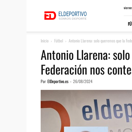
ElDeportivo.es
vierne
FÚ
Inicio
Fútbol
Antonio Llarena: solo queremos que la Fede
Antonio Llarena: sol
Federación nos conte
Por
ElDeportivo.es
-
26/08/2024