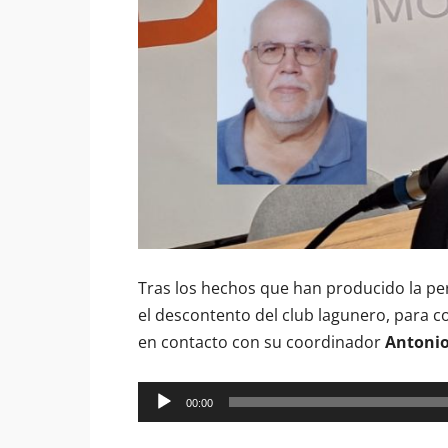
Tras los hechos que han producido la pe
el descontento del club lagunero, para 
en contacto con su coordinador
Antonio
Reproductor
00:00
de
audio