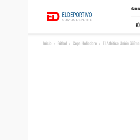
ElDeportivo.es
doming
FÚ
Inicio
Fútbol
Copa Heliodoro
El Atlético Unión Güíma