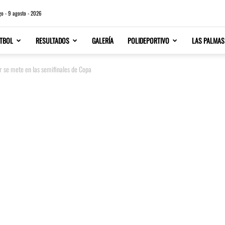
o - 9 agosto - 2026
TBOL
RESULTADOS
GALERÍA
POLIDEPORTIVO
LAS PALMAS
r se mete en las semifinales de Copa