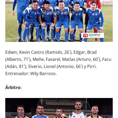
Edwin, Kevin Castro (Ramsés, 26´), Edgar, Brad
(Alberto, 71´), Meñe, Favarel, Matías (Arturo, 60´), Facu
(Adán, 81´), Siverio, Lionel (Antonio, 66´) y Pirri.
Entrenador: Wily Barroso.
Árbitro: