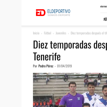
ElDeportivo.es
vierne
FÚ
Inicio
Fútbol
Juveniles
Diez temporadas después el tít
Diez temporadas desp
Tenerife
Por
Pedro Pérez
-
01/04/2019