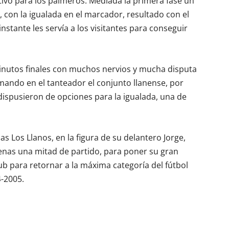
etivo para los palmeros. Mediada la primera fase un
o, con la igualada en el marcador, resultado con el
nstante les servía a los visitantes para conseguir
inutos finales con muchos nervios y mucha disputa
mando en el tanteador el conjunto llanense, por
 dispusieron de opciones para la igualada, una de
las Los Llanos, en la figura de su delantero Jorge,
penas una mitad de partido, para poner su gran
ub para retornar a la máxima categoría del fútbol
4-2005.