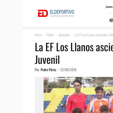
ElDeportivo.es
jueves
FÚ
Inicio
Fútbol
Juveniles
La EF Los Llanos asciende a Di
La EF Los Llanos asci
Juvenil
Por
Pedro Pérez
-
22/06/2019