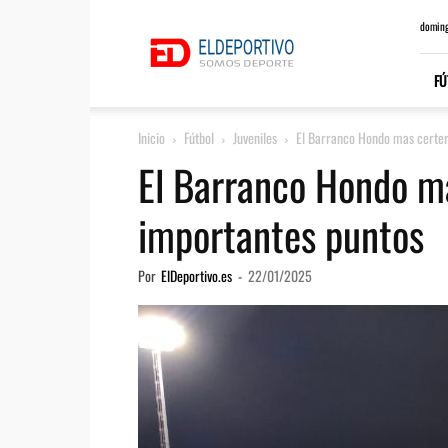
ElDeportivo.es
doming
FÚ
Inicio
Fútbol
Juveniles
El Barranco Hondo mas certer
El Barranco Hondo m
importantes puntos
Por
ElDeportivo.es
-
22/01/2025