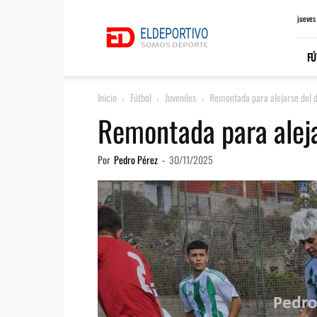
ElDeportivo.es
jueves
FÚ
Inicio
Fútbol
Juveniles
Remontada para alejarse del 
Remontada para alej
Por
Pedro Pérez
-
30/11/2025