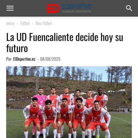
Inicio
Fútbol
Más Fútbol
La UD Fuencaliente decide hoy su
futuro
Por
ElDeportivo.es
-
08/08/2025