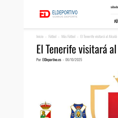
ElDeportivo.es
sábado
FÚ
Inicio
Fútbol
Más Fútbol
El Tenerife visitará al Alcalá
El Tenerife visitará a
Por
ElDeportivo.es
-
06/10/2025