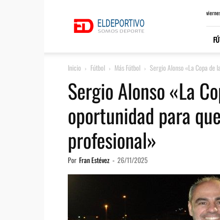
ElDeportivo.es
vierne
FÚ
Inicio
Fútbol
Más Fútbol
Sergio Alonso «La Copa de la
Sergio Alonso «La Co
oportunidad para que 
profesional»
Por
Fran Estévez
-
26/11/2025