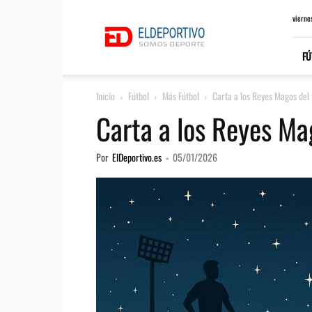
ElDeportivo.es
vierne
FÚ
Inicio
Fútbol
Más Fútbol
Carta a los Reyes Magos del 
Carta a los Reyes Mag
Por
ElDeportivo.es
-
05/01/2026