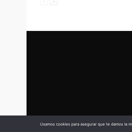
Usamos cookies para asegurar que te damos la me
© eldeportivo.es 2008 - 2025 Todos los Derechos Rese