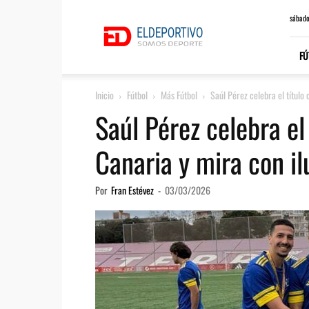
ElDeportivo.es
sábado
FÚ
Inicio
Fútbol
Más Fútbol
Saúl Pérez celebra el título 
Saúl Pérez celebra el
Canaria y mira con il
Por
Fran Estévez
-
03/03/2026