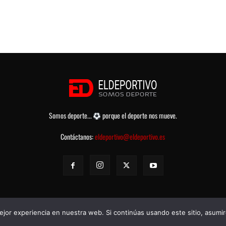
Somos deporte...
porque el deporte nos mueve.
Contáctanos:
eldeportivo@eldeportivo.es
jor experiencia en nuestra web. Si continúas usando este sitio, asumi
rvados -
Política de Privacidad
-
Aviso legal
-
Contacto