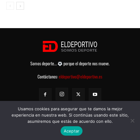
Somos deporte...
porque el deporte nos mueve.
Contáctanos:
eldeportivo@eldeportivo.es
Usamos cookies para asegurar que te damos la mejor
experiencia en nuestra web. Si continúas usando este sitio,
asumiremos que estás de acuerdo con ello.
© eldeportivo.es 2008 - 2025 Todos los Derechos Reservados -
Política
Aceptar
de Privacidad
-
Aviso legal
-
Contacto