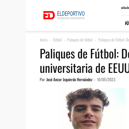
ElDeportivo.es
sábado
FÚ
Inicio
Fútbol
Paliques de fútbol
Paliques de Fútbol: D
Paliques de Fútbol: De
universitaria de EEU
Por
José Ancor Izquierdo Hernández
-
16/05/2023