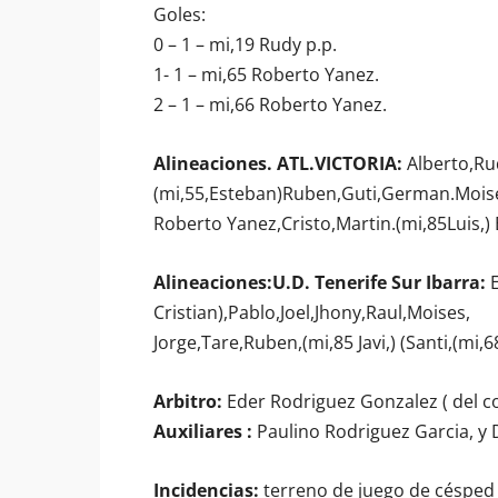
Goles:
0 – 1 – mi,19 Rudy p.p.
1- 1 – mi,65 Roberto Yanez.
2 – 1 – mi,66 Roberto Yanez.
Alineaciones. ATL.VICTORIA:
Alberto,Rud
(mi,55,Esteban)Ruben,Guti,German.Mois
Roberto Yanez,Cristo,Martin.(mi,85Luis,) 
Alineaciones:U.D. Tenerife Sur Ibarra:
E
Cristian),Pablo,Joel,Jhony,Raul,Moises,
Jorge,Tare,Ruben,(mi,85 Javi,) (Santi,(mi
Arbitro:
Eder Rodriguez Gonzalez ( del co
Auxiliares :
Paulino Rodriguez Garcia, y 
Incidencias:
terreno de juego de césped 