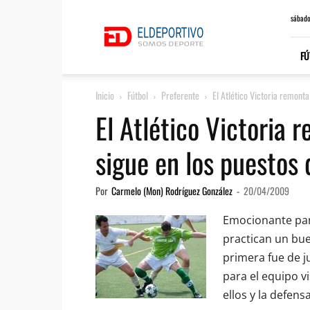
ElDeportivo.es
sábado
FÚ
Inicio
Fútbol
Preferente
El Atlético Victoria remonta e
El Atlético Victoria r
sigue en los puestos
Por
Carmelo (Mon) Rodríguez González
-
20/04/2009
Emocionante part
practican un bue
primera fue de j
para el equipo v
ellos y la defens