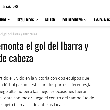
 - 8 agosto - 2026
TBOL
RESULTADOS
GALERÍA
POLIDEPORTIVO
LAS PALMAS
l gol del Ibarra y sigue en los...
emonta el gol del Ibarra y
 de cabeza
ido el vivido en la Victoria con dos equipos que
n fútbol partido este con dos partes diferentes,la
uego alterno pero las mejores ocasiones fueron
isitante con mejor juego,el centro del campo fue de
a sujeto bien a los delanteros locales.