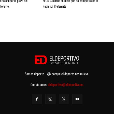
ria ocupar la plaza del
El CD Guancha anuncia que no competirá en la
ferente
Regional Preferente
Somos deporte...
porque el deporte nos mueve.
Contáctanos:
eldeportivo@eldeportivo.es