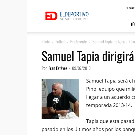
ElDeportivo.es
vierne
FÚ
Inicio
Fútbol
Preferente
Samuel Tapia dirigirá al Cha
Samuel Tapia dirigirá
Por
Fran Estévez
-
09/07/2013
Samuel Tapia será el 
Pino, equipo que mili
llegar a un acuerdo c
temporada 2013-14.
Tapia que esta pasa
pasado en los últimos años por los banqu