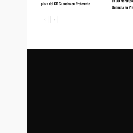
La UD Norte pod
plaza del CD Guancha en Preferente
Guancha en Pre