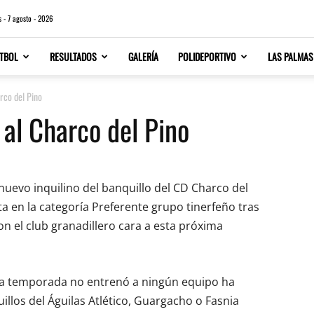
s - 7 agosto - 2026
TBOL
RESULTADOS
GALERÍA
POLIDEPORTIVO
LAS PALMAS
rco del Pino
 al Charco del Pino
nuevo inquilino del banquillo del CD Charco del
ta en la categoría Preferente grupo tinerfeño tras
on el club granadillero cara a esta próxima
da temporada no entrenó a ningún equipo ha
illos del Águilas Atlético, Guargacho o Fasnia