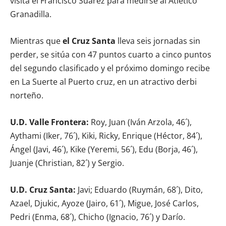
visita el Francisco Suárez para medirse al Atlético
Granadilla.
Mientras que
el Cruz Santa
lleva seis jornadas sin
perder, se sitúa con 47 puntos cuarto a cinco puntos
del segundo clasificado y el próximo domingo recibe
en La Suerte al Puerto cruz, en un atractivo derbi
norteño.
U.D. Valle Frontera:
Roy, Juan (Iván Arzola, 46´),
Aythami (Iker, 76´), Kiki, Ricky, Enrique (Héctor, 84´),
Ángel (Javi, 46´), Kike (Yeremi, 56´), Edu (Borja, 46´),
Juanje (Christian, 82´) y Sergio.
U.D. Cruz Santa:
Javi; Eduardo (Ruymán, 68´), Dito,
Azael, Djukic, Ayoze (Jairo, 61´), Migue, José Carlos,
Pedri (Enma, 68´), Chicho (Ignacio, 76´) y Darío.