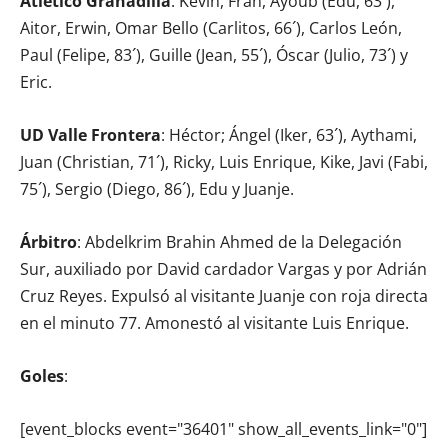
Atlético Granadilla
: Kevin, Fran, Ayoub (Edu, 63´),
Aitor, Erwin, Omar Bello (Carlitos, 66´), Carlos León,
Paul (Felipe, 83´), Guille (Jean, 55´), Óscar (Julio, 73´) y
Eric.
UD Valle Frontera
: Héctor; Ángel (Iker, 63´), Aythami,
Juan (Christian, 71´), Ricky, Luis Enrique, Kike, Javi (Fabi,
75´), Sergio (Diego, 86´), Edu y Juanje.
Árbitro
: Abdelkrim Brahin Ahmed de la Delegación
Sur, auxiliado por David cardador Vargas y por Adrián
Cruz Reyes. Expulsó al visitante Juanje con roja directa
en el minuto 77. Amonestó al visitante Luis Enrique.
Goles
:
[event_blocks event="36401" show_all_events_link="0"]