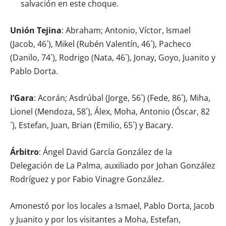
salvación en este choque.
Unión Tejina
: Abraham; Antonio, Víctor, Ismael
(Jacob, 46´), Mikel (Rubén Valentín, 46´), Pacheco
(Danilo, 74´), Rodrigo (Nata, 46´), Jonay, Goyo, Juanito y
Pablo Dorta.
I’Gara
: Acorán; Asdrúbal (Jorge, 56´) (Fede, 86´), Miha,
Lionel (Mendoza, 58´), Álex, Moha, Antonio (Óscar, 82
´), Estefan, Juan, Brian (Emilio, 65´) y Bacary.
Árbitro
: Ángel David García González de la
Delegación de La Palma, auxiliado por Johan González
Rodríguez y por Fabio Vinagre González.
Amonestó por los locales a Ismael, Pablo Dorta, Jacob
y Juanito y por los visitantes a Moha, Estefan,