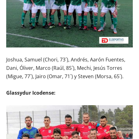
Joshua, Samuel (Chori, 73´), Andrés, Aarón Fuentes,
Dani, Óliver, Marco (Raúl, 85´), Mechi, Jesús Torres
(Migue, 77´), Jairo (Omar, 71´) y Steven (Morsa, 65´).
Glassydur Icodense: