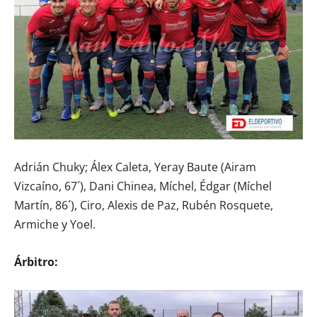
Adrián Chuky; Álex Caleta, Yeray Baute (Airam
Vizcaíno, 67´), Dani Chinea, Míchel, Édgar (Míchel
Martín, 86´), Ciro, Alexis de Paz, Rubén Rosquete,
Armiche y Yoel.
Árbitro: