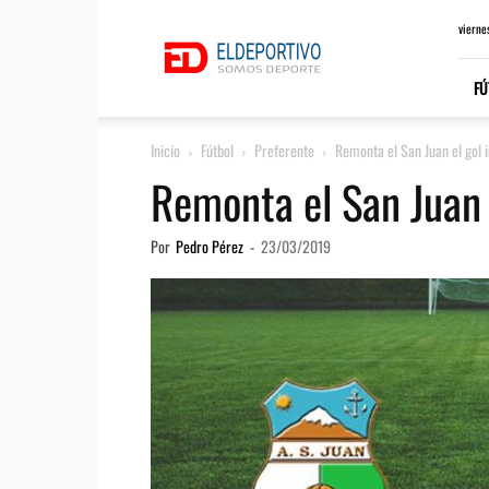
ElDeportivo.es
vierne
FÚ
Inicio
Fútbol
Preferente
Remonta el San Juan el gol i
Remonta el San Juan e
Por
Pedro Pérez
-
23/03/2019