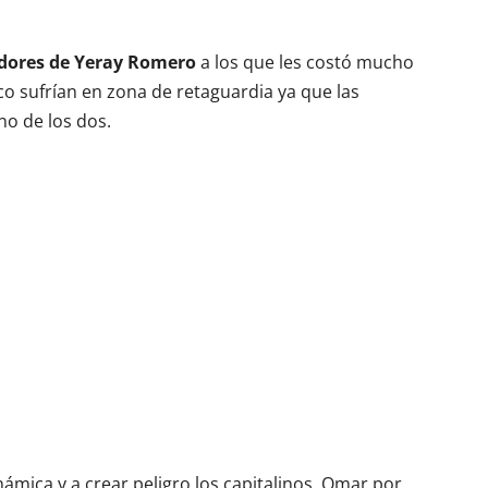
gadores de Yeray Romero
a los que les costó mucho
 sufrían en zona de retaguardia ya que las
no de los dos.
ámica y a crear peligro los capitalinos. Omar por