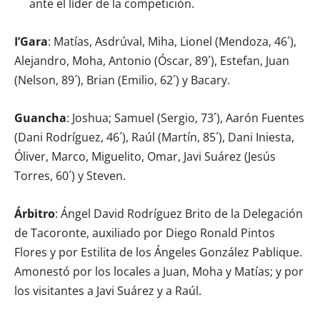
ante el líder de la competición.
I’Gara
: Matías, Asdrúval, Miha, Lionel (Mendoza, 46´),
Alejandro, Moha, Antonio (Óscar, 89´), Estefan, Juan
(Nelson, 89´), Brian (Emilio, 62´) y Bacary.
Guancha
: Joshua; Samuel (Sergio, 73´), Aarón Fuentes
(Dani Rodríguez, 46´), Raúl (Martín, 85´), Dani Iniesta,
Óliver, Marco, Miguelito, Omar, Javi Suárez (Jesús
Torres, 60´) y Steven.
Árbitro
: Ángel David Rodríguez Brito de la Delegación
de Tacoronte, auxiliado por Diego Ronald Pintos
Flores y por Estilita de los Ángeles González Pablique.
Amonestó por los locales a Juan, Moha y Matías; y por
los visitantes a Javi Suárez y a Raúl.