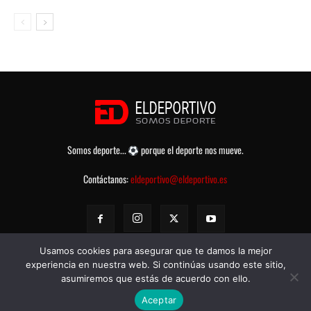
Somos deporte...
porque el deporte nos mueve.
Contáctanos:
eldeportivo@eldeportivo.es
Usamos cookies para asegurar que te damos la mejor
experiencia en nuestra web. Si continúas usando este sitio,
asumiremos que estás de acuerdo con ello.
© eldeportivo.es 2008 - 2025 Todos los Derechos Reservados -
Política
Aceptar
de Privacidad
-
Aviso legal
-
Contacto